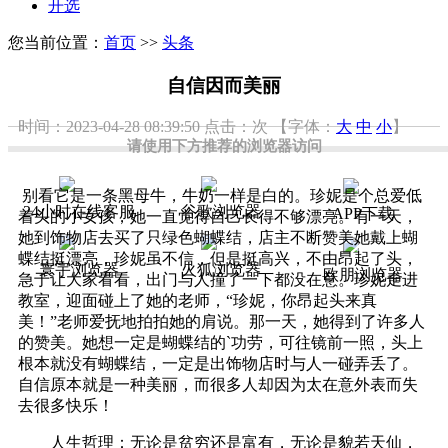
开选
您当前位置：
首页
>>
头条
自信因而美丽
时间：2023-04-28 08:39:50
点击：
次
【字体：
大
中
小
】
请使用下方推荐的浏览器访问
别看它是一条黑母牛，牛奶一样是白的。珍妮是个总爱低
24小时在线客服
谷歌浏览器
APP下载
着头的小女孩，她一直觉得自己长得不够漂亮。有一天，
她到饰物店去买了只绿色蝴蝶结，店主不断赞美她戴上蝴
蝶结挺漂亮，珍妮虽不信，但是挺高兴，不由昂起了头，
寰宇浏览器
火狐浏览器
欧朋浏览器
急于让大家看看，出门与人撞了一下都没在意。珍妮走进
教室，迎面碰上了她的老师，“珍妮，你昂起头来真
美！”老师爱抚地拍拍她的肩说。那一天，她得到了许多人
的赞美。她想一定是蝴蝶结的`功劳，可往镜前一照，头上
根本就没有蝴蝶结，一定是出饰物店时与人一碰弄丢了。
自信原本就是一种美丽，而很多人却因为太在意外表而失
去很多快乐！
人生哲理：无论是贫穷还是富有，无论是貌若天仙，